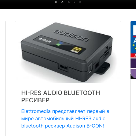
HI-RES AUDIO BLUETOOTH
РЕСИВЕР
Elettromedia представляет первый в
мире автомобильный HI-RES audio
bluetooth ресивер Audison B-CON!