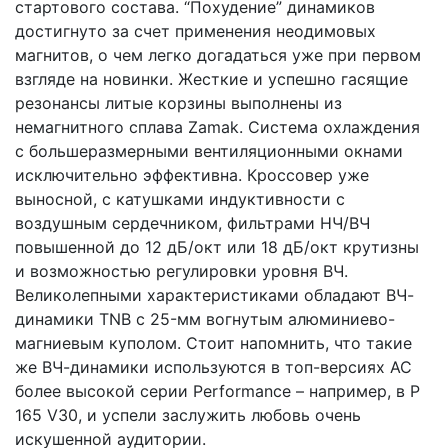
стартового состава. “Похудение” динамиков
достигнуто за счет применения неодимовых
магнитов, о чем легко догадаться уже при первом
взгляде на новинки. Жесткие и успешно гасящие
резонансы литые корзины выполнены из
немагнитного сплава Zamak. Система охлаждения
с большеразмерными вентиляционными окнами
исключительно эффективна. Кроссовер уже
выносной, с катушками индуктивности с
воздушным сердечником, фильтрами НЧ/ВЧ
повышенной до 12 дБ/окт или 18 дБ/окт крутизны
и возможностью регулировки уровня ВЧ.
Великолепными характеристиками обладают ВЧ-
динамики TNB c 25-мм вогнутым алюминиево-
магниевым куполом. Стоит напомнить, что такие
же ВЧ-динамики используются в топ-версиях АС
более высокой серии Performance – например, в P
165 V30, и успели заслужить любовь очень
искушенной аудитории.