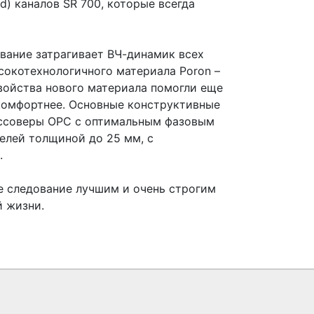
) каналов SR 700, которые всегда
вание затрагивает ВЧ-динамик всех
сокотехнологичного материала Poron –
войства нового материала помогли еще
 комфортнее. Основные конструктивные
оссоверы OPC с оптимальным фазовым
елей толщиной до 25 мм, с
.
ое следование лучшим и очень строгим
й жизни.