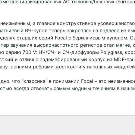
роме специализированных АС тыловых/боковых (surround
 неизменным, а главное конструктивное усовершенство
гниевый ВЧ-купол теперь закреплен на подвесе из вы
оделях старших серий Focal с бериллиевым куполом. С
ктер звучания высокочастотного регистра стал мягче,
ю серию 700 V: НЧ/СЧ- и СЧ-диффузоры Polyglass, кр
сткий и отлично задемпфированный корпус из MDF-пан
внутренними ребрами жесткости у напольных моделей
но, что "классика" в понимании Focal – это неизменн
остью всегда отвечать самым модным течениям в наше