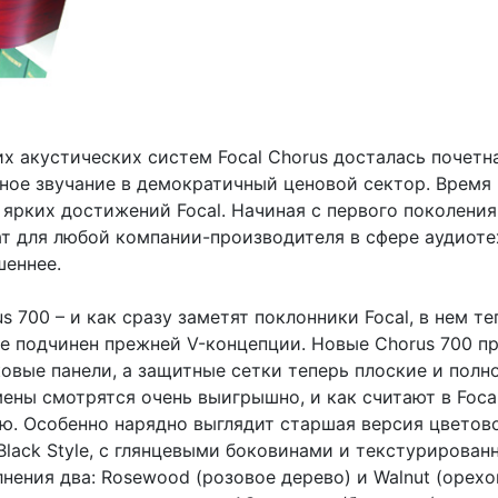
 акустических систем Focal Chorus досталась почетна
ное звучание в демократичный ценовой сектор. Время 
 ярких достижений Focal. Начиная с первого поколения
ат для любой компании-производителя в сфере аудиоте
шеннее.
 700 – и как сразу заметят поклонники Focal, в нем те
 не подчинен прежней V-концепции. Новые Chorus 700 п
овые панели, а защитные сетки теперь плоские и полн
мены смотрятся очень выигрышно, и как считают в Foca
ю. Особенно нарядно выглядит старшая версия цветово
Black Style, с глянцевыми боковинами и текстурирован
ения два: Rosewood (розовое дерево) и Walnut (орехо