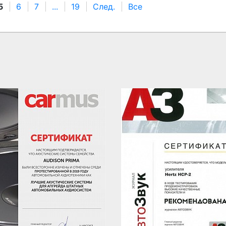
5
6
7
...
19
След.
Все